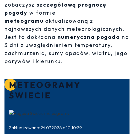
zobaczysz
szczegółową prognozę
pogody
w formie
meteogramu
aktualizowaną z
najnowszych danych meteorologicznych.
Jest to dokładna
numeryczna pogoda
na
3 dni z uwzględnieniem temperatury,
zachmurzenia, sumy opadów, wiatru, jego
porywów i kierunku.
METEOGRAMY
ŚWIECIE
Zaktualizowano: 24.07.2026 o 10:10:29