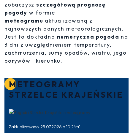
zobaczysz
szczegółową prognozę
pogody
w formie
meteogramu
aktualizowaną z
najnowszych danych meteorologicznych.
Jest to dokładna
numeryczna pogoda
na
3 dni z uwzględnieniem temperatury,
zachmurzenia, sumy opadów, wiatru, jego
porywów i kierunku.
METEOGRAMY
STRZELCE KRAJEŃSKIE
Zaktualizowano: 25.07.2026 o 10:24:41