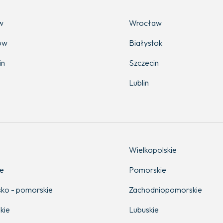
w
Wrocław
ów
Białystok
in
Szczecin
Lublin
Wielkopolskie
ie
Pomorskie
ko - pomorskie
Zachodniopomorskie
kie
Lubuskie