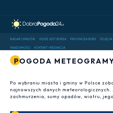
RADAR OPADÓW
GDZIE JEST BURZA
PROGNOZA BURZ
ZDJĘCIA
WIADOMOŚCI
KONTAKT I REDAKCJA
POGODA METEOGRAMY 
Po wybraniu miasta i gminy w Polsce zo
najnowszych danych meteorologicznych.
zachmurzenia, sumy opadów, wiatru, jego