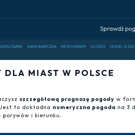
Sprawdź po
 SATELITARNE
MAPA BARYCZNA
METEOGRAMY
SŁOŃCE
MODEL 16 DNI
DLA MIAST W POLSCE
baczysz
szczegółową prognozę pogody
w for
 Jest to dokładna
numeryczna pogoda
na 3 
 porywów i kierunku.