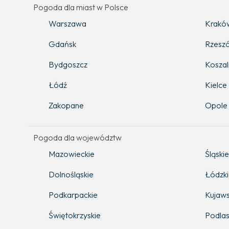
Pogoda dla miast w Polsce
Warszawa
Krakó
Gdańsk
Rzesz
Bydgoszcz
Koszal
Łódź
Kielce
Zakopane
Opole
Pogoda dla województw
Mazowieckie
Śląskie
Dolnośląskie
Łódzk
Podkarpackie
Kujaws
Świętokrzyskie
Podlas