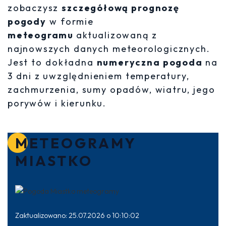
zobaczysz
szczegółową prognozę
pogody
w formie
meteogramu
aktualizowaną z
najnowszych danych meteorologicznych.
Jest to dokładna
numeryczna pogoda
na
3 dni z uwzględnieniem temperatury,
zachmurzenia, sumy opadów, wiatru, jego
porywów i kierunku.
METEOGRAMY
MIASTKO
Zaktualizowano: 25.07.2026 o 10:10:02