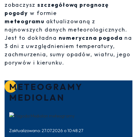
zobaczysz
szczegółową prognozę
pogody
w formie
meteogramu
aktualizowaną z
najnowszych danych meteorologicznych.
Jest to dokładna
numeryczna pogoda
na
3 dni z uwzględnieniem temperatury,
zachmurzenia, sumy opadów, wiatru, jego
porywów i kierunku.
METEOGRAMY
MEDIOLAN
Zaktualizowano: 27.07.2026 o 10:48:27