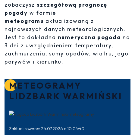
zobaczysz
szczegółową prognozę
pogody
w formie
meteogramu
aktualizowaną z
najnowszych danych meteorologicznych.
Jest to dokładna
numeryczna pogoda
na
3 dni z uwzględnieniem temperatury,
zachmurzenia, sumy opadów, wiatru, jego
porywów i kierunku.
METEOGRAMY
LIDZBARK WARMIŃSKI
Zaktualizowano: 26.07.2026 o 10:04:40