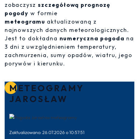
zobaczysz
szczegółową prognozę
pogody
w formie
meteogramu
aktualizowaną z
najnowszych danych meteorologicznych.
Jest to dokładna
numeryczna pogoda
na
3 dni z uwzględnieniem temperatury,
zachmurzenia, sumy opadów, wiatru, jego
porywów i kierunku.
METEOGRAMY
JAROSŁAW
Zaktualizowano: 26.07.2026 o 10:57:51