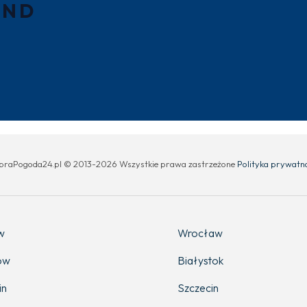
UND
braPogoda24.pl © 2013-2026 Wszystkie prawa zastrzeżone
Polityka prywatn
w
Wrocław
ów
Białystok
in
Szczecin