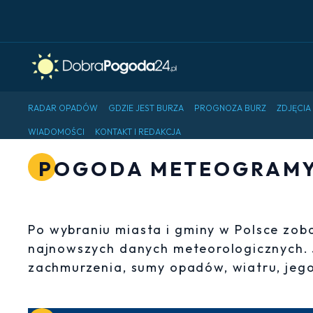
RADAR OPADÓW
GDZIE JEST BURZA
PROGNOZA BURZ
ZDJĘCIA
WIADOMOŚCI
KONTAKT I REDAKCJA
POGODA METEOGRAMY 
Po wybraniu miasta i gminy w Polsce zo
najnowszych danych meteorologicznych.
zachmurzenia, sumy opadów, wiatru, jego