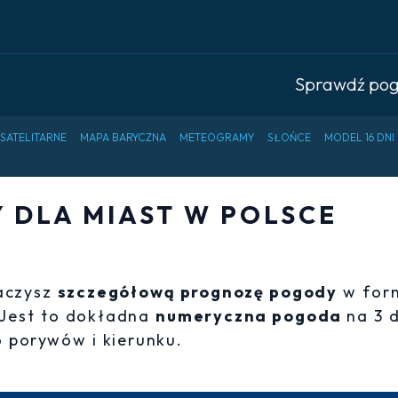
Sprawdź po
 SATELITARNE
MAPA BARYCZNA
METEOGRAMY
SŁOŃCE
MODEL 16 DNI
DLA MIAST W POLSCE
baczysz
szczegółową prognozę pogody
w for
 Jest to dokładna
numeryczna pogoda
na 3 
 porywów i kierunku.