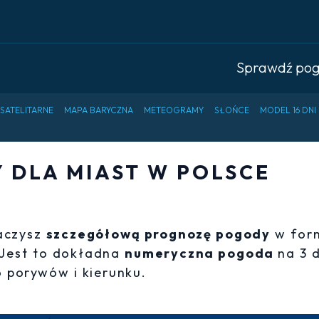
Sprawdź po
 SATELITARNE
MAPA BARYCZNA
METEOGRAMY
SŁOŃCE
MODEL 16 DNI
DLA MIAST W POLSCE
baczysz
szczegółową prognozę pogody
w for
 Jest to dokładna
numeryczna pogoda
na 3 
 porywów i kierunku.