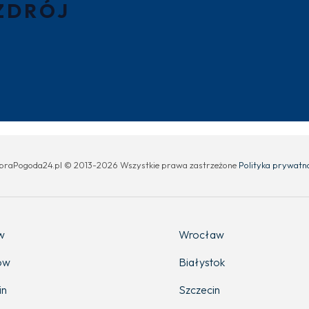
ZDRÓJ
braPogoda24.pl © 2013-2026 Wszystkie prawa zastrzeżone
Polityka prywatn
w
Wrocław
ów
Białystok
in
Szczecin