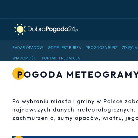
RADAR OPADÓW
GDZIE JEST BURZA
PROGNOZA BURZ
ZDJĘCIA
WIADOMOŚCI
KONTAKT I REDAKCJA
POGODA METEOGRAMY 
Po wybraniu miasta i gminy w Polsce zo
najnowszych danych meteorologicznych.
zachmurzenia, sumy opadów, wiatru, jego