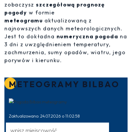
zobaczysz
szczegółową prognozę
pogody
w formie
meteogramu
aktualizowaną z
najnowszych danych meteorologicznych.
Jest to dokładna
numeryczna pogoda
na
3 dni z uwzględnieniem temperatury,
zachmurzenia, sumy opadów, wiatru, jego
porywów i kierunku.
METEOGRAMY BILBAO
Zaktualizowano: 24.07.2026 o 11:02:58