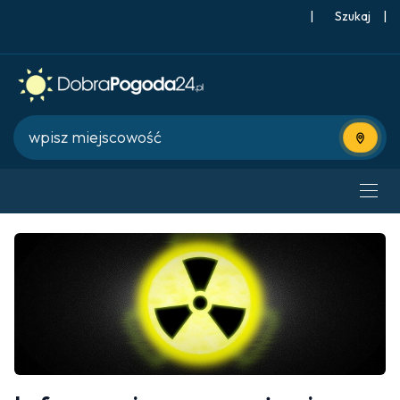
|
Szukaj
|
Użyj bie