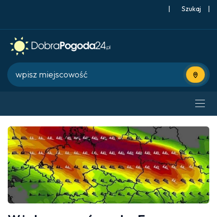
|
Szukaj
|
Użyj bie