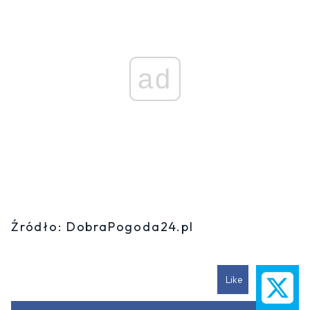
ad
Źródło: DobraPogoda24.pl
Like