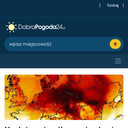
|
Szukaj
|
Użyj bie